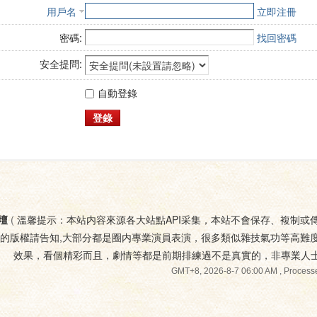
用戶名
立即注冊
密碼:
找回密碼
安全提問:
自動登錄
登錄
壇
(
溫馨提示：本站内容來源各大站點API采集，本站不會保存、複制或
您的版權請告知,大部分都是圈内專業演員表演，很多類似雜技氣功等高難
效果，看個精彩而且，劇情等都是前期排練過不是真實的，非專業人
GMT+8, 2026-8-7 06:00 AM
, Processe