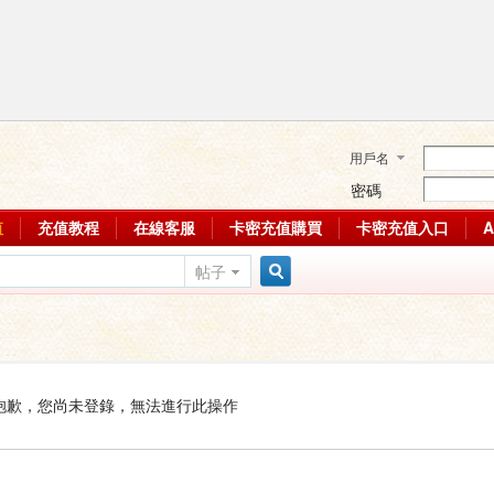
用戶名
密碼
值
充值教程
在線客服
卡密充值購買
卡密充值入口
帖子
搜
索
抱歉，您尚未登錄，無法進行此操作