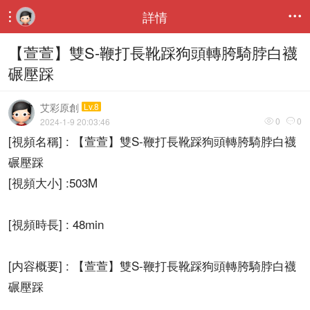
詳情


【萱萱】雙S-鞭打長靴踩狗頭轉胯騎脖白襪
碾壓踩
艾彩原創
Lv.8
0
0
2024-1-9 20:03:46


[視頻名稱] : 【萱萱】雙S-鞭打長靴踩狗頭轉胯騎脖白襪
碾壓踩
[視頻大小] :503M
[視頻時長] : 48min
[内容概要] : 【萱萱】雙S-鞭打長靴踩狗頭轉胯騎脖白襪
碾壓踩