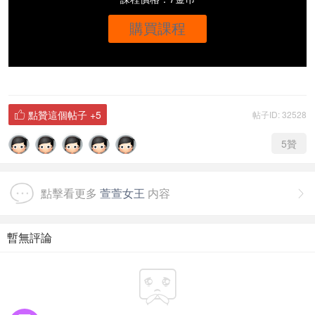
購買課程
點贊這個帖子
+5
帖子ID: 32528

5
贊
點擊看更多
萱萱女王
内容

暫無評論
