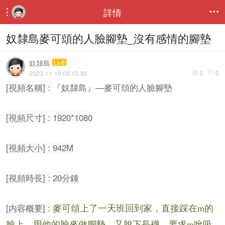
詳情


奴隸島麥可頌的人臉腳墊_沒有感情的腳墊
奴隸島
Lv.8
0
0
2023-11-10 09:15:30


[視頻名稱] :
『奴隸島』—麥可頌的人臉腳墊
[視頻尺寸] : 1920*1080
[視頻大小] : 942M
[視頻時長] : 20分鍾
[内容概要] :
麥可頌上了一天班回到家，直接踩在m的
臉上，用他的臉來做腳墊。又脫下長襪，要求m吮吸