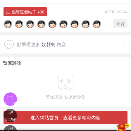
點贊這個帖子
+38
帖子ID: 30244

38
贊
點擊看更多
奴隸島
内容

暫無評論


暫無評論, 快來搶沙發
APP下載

進入網站首頁，查看更多精彩内容
金币充值
