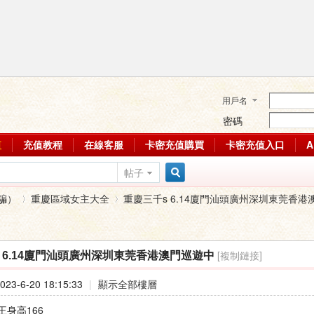
用戶名
密碼
值
充值教程
在線客服
卡密充值購買
卡密充值入口
帖子
搜
騙）
重慶區域女主大全
重慶三千s 6.14廈門汕頭廣州深圳東莞香港澳門
索
[複制鏈接]
 6.14廈門汕頭廣州深圳東莞香港澳門巡遊中
›
›
23-6-20 18:15:33
|
顯示全部樓層
王身高166