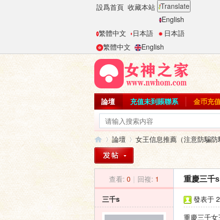
Translate
設爲首頁
收藏本站
English
繁體中文
日本語
日本語
繁體中文
English
論壇
充值未到賬聯系
金币充
論壇
女王信息推薦（注意防騙防
查看:
0
|
回複:
1
重慶三千s
女
»
›
三千s
發表于 20
重慶三千女