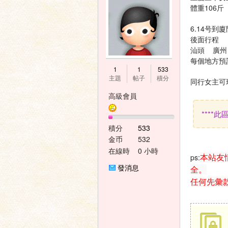
體重106斤
6.14号到
後面行程
汕頭 廣州
每個地方預
神
1
1
533
主題
帖子
積分
同行女主可
高級會員
****
積分
533
金币
532
在線時
0 小時
本站友
ps:
間
之
發消息
全。
任何先彙