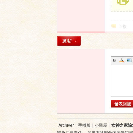
家
回複
論
發表回複
Archiver
|
手機版
|
小黑屋
|
女神之家論
容負法律責任。 如果本站部分内容侵犯