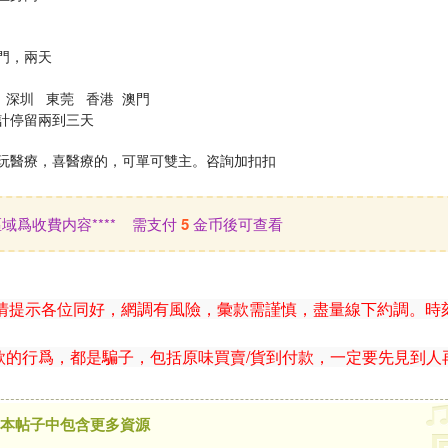
廈門，兩天
 深圳 東莞 香港 澳門
計停留兩到三天
玩醫療，喜醫療的，可單可雙主。咨詢加扣扣
此區域爲收費内容**** 需支付
5
金币後可查看
情提示各位同好，網調有風險，彙款需謹慎，盡量線下約調。時
款的行爲，都是騙子，包括原味買賣/貨到付款，一定要先見到人
本帖子中包含更多資源