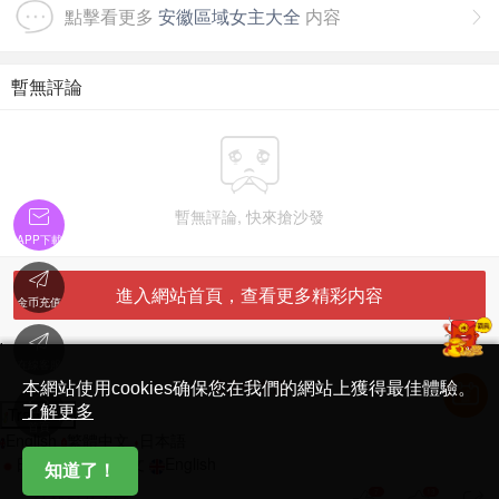
點擊看更多
安徽區域女主大全
内容

暫無評論


暫無評論, 快來搶沙發
APP下載

進入網站首頁，查看更多精彩内容
金币充值

'
在線客服
简体中文版
本網站使用cookies确保您在我們的網站上獲得最佳體驗。

了解更多
Translate
首頁
English
繁體中文
日本語
日本語
繁體中文
English
知道了！
7
13