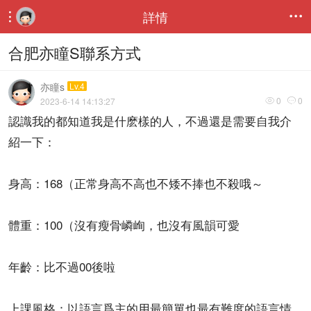
詳情


合肥亦瞳S聯系方式
亦瞳s
Lv.4
0
0
2023-6-14 14:13:27


認識我的都知道我是什麽樣的人，不過還是需要自我介
紹一下：
身高：168（正常身高不高也不矮不捧也不殺哦～
體重：100（沒有瘦骨嶙峋，也沒有風韻可愛
年齡：比不過00後啦
上課風格：以語言爲主的用最簡單也最有難度的語言情