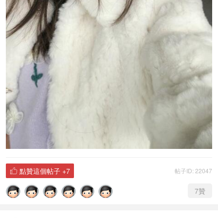
點贊這個帖子
+7
帖子ID: 22047

7
贊