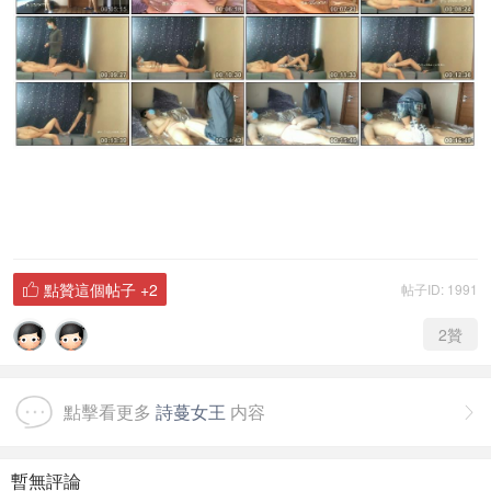
點贊這個帖子
+2
帖子ID: 1991

2
贊
點擊看更多
詩蔓女王
内容

暫無評論