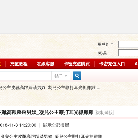
用戶名
密碼
值
充值教程
在線客服
卡密充值購買
卡密充值入口
帖子
搜
兒公主皮靴高跟踩踏男奴_凝兒公主鞭打耳光抓雞雞 ...
索
[複制鏈接]
皮靴高跟踩踏男奴_凝兒公主鞭打耳光抓雞雞
18-11-3 14:29:00
|
顯示全部樓層
 : 凝兒公主皮靴高跟踩踏男奴_凝兒公主鞭打耳光抓雞雞