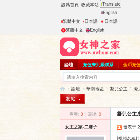
Translate
設爲首頁
收藏本站
English
繁體中文
日本語
日本語
繁體中文
English
論壇
充值未到賬聯系
金币充
論壇
華南地區
凝兒公主
凝
查看:
0
|
回複:
0
凝兒公主
女
»
›
›
›
女主之家-二麻子
發表于 20
[視頻名稱]