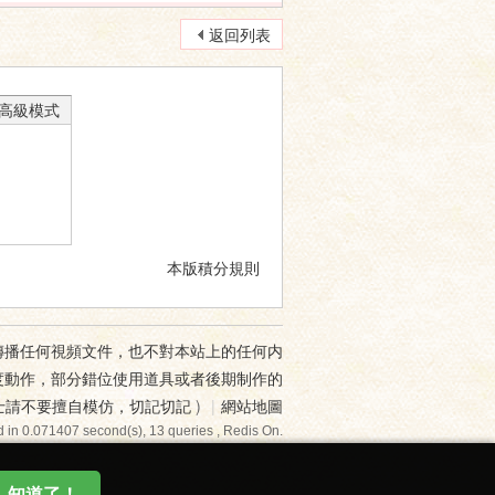
返回列表
高級模式
本版積分規則
傳播任何視頻文件，也不對本站上的任何内
度動作，部分錯位使用道具或者後期制作的
士請不要擅自模仿，切記切記
)
|
網站地圖
 in 0.071407 second(s), 13 queries , Redis On.
知道了！