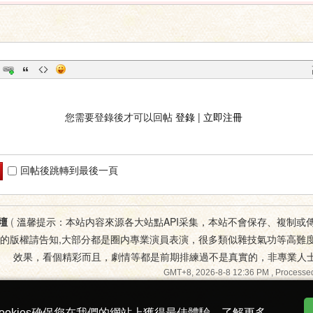
您需要登錄後才可以回帖
登錄
|
立即注冊
回帖後跳轉到最後一頁
壇
(
溫馨提示：本站内容來源各大站點API采集，本站不會保存、複制或
您的版權請告知,大部分都是圈内專業演員表演，很多類似雜技氣功等高難
效果，看個精彩而且，劇情等都是前期排練過不是真實的，非專業人
GMT+8, 2026-8-8 12:36 PM
, Processed
ookies确保您在我們的網站上獲得最佳體驗。
了解更多