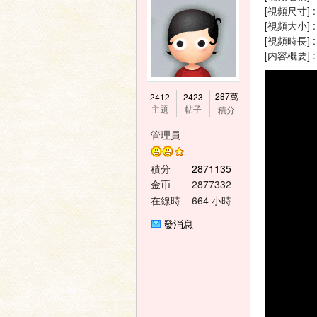
[視頻尺寸] :
[視頻大小] :
[視頻時長] : 
[内容概要
神
287萬
2412
2423
主題
帖子
積分
管理員
積分
2871135
金币
2877332
在線時
664 小時
間
發消息
之