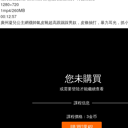
 1280×720
 1mp4/260MB
00:12:57
] : 廣州凝兒公主網襪帥氣皮靴超高跟踢踩男奴，皮條抽打，暴力耳光，抓
您未購買
或需要登陸才能繼續查看
課程信息
課程價格：3金币
購買課程