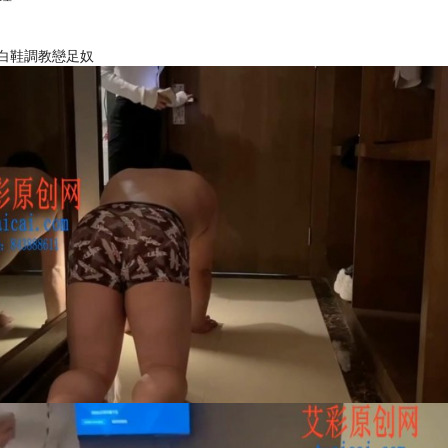
白鞋調教戀足奴