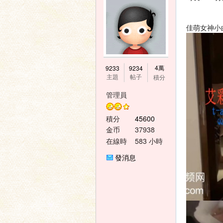
佳萌女神小
神
4萬
9233
9234
主題
帖子
積分
管理員
積分
45600
金币
37938
在線時
583 小時
間
發消息
之