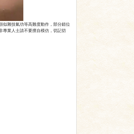
類似雜技氣功等高難度動作，部分錯位
非專業人士請不要擅自模仿，切記切