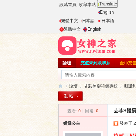
Translate
設爲首頁
收藏本站
English
繁體中文
日本語
日本語
繁體中文
English
論壇
充值未到賬聯系
金币充
論壇
艾彩美腳視頻專輯
珊珊
查看:
0
|
回複:
0
芸菲S體罰
女
»
›
›
嬌嬌公主
發表于 20
格式：M