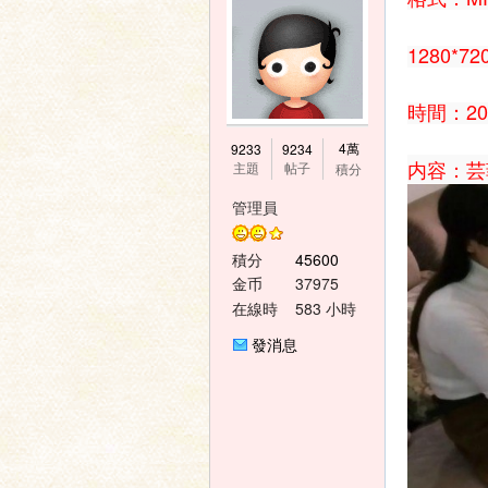
1280*72
時間：2
神
4萬
9233
9234
内容：
芸
主題
帖子
積分
管理員
積分
45600
金币
37975
在線時
583 小時
間
發消息
之