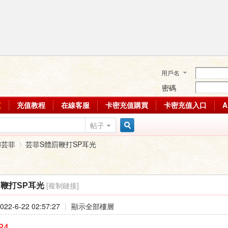
用戶名
密碼
值
充值教程
在線客服
卡密充值購買
卡密充值入口
帖子
搜
和芸菲
芸菲S體罰鞭打SP耳光
索
[複制鏈接]
鞭打SP耳光
›
22-6-22 02:57:27
|
顯示全部樓層
P4