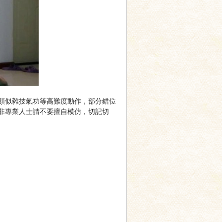
類似雜技氣功等高難度動作，部分錯位
非專業人士請不要擅自模仿，切記切