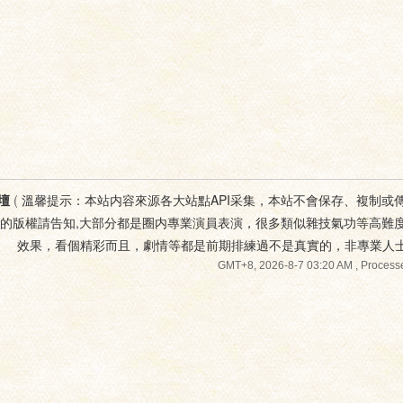
壇
(
溫馨提示：本站内容來源各大站點API采集，本站不會保存、複制或
您的版權請告知,大部分都是圈内專業演員表演，很多類似雜技氣功等高難
效果，看個精彩而且，劇情等都是前期排練過不是真實的，非專業人
GMT+8, 2026-8-7 03:20 AM
, Processe