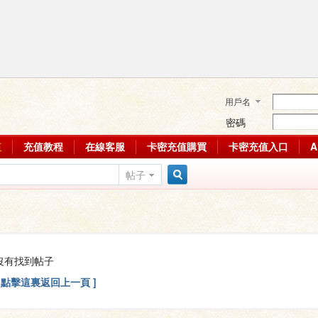
用戶名
密碼
值
充值教程
在線客服
卡密充值購買
卡密充值入口
帖子
搜
索
沒有找到帖子
[ 點擊這裏返回上一頁 ]