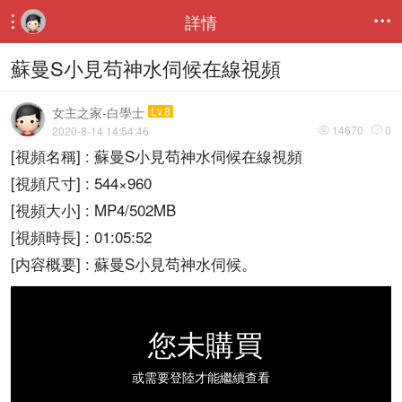
詳情


蘇曼S小見苟神水伺候在線視頻
女主之家-白學士
Lv.8
14670
0
2020-8-14 14:54:46


[視頻名稱] : 蘇曼S小見苟神水伺候在線視頻
[視頻尺寸] : 544×960
[視頻大小] : MP4/502MB
[視頻時長] : 01:05:52
[内容概要] : 蘇曼S小見苟神水伺候。
您未購買
或需要登陸才能繼續查看