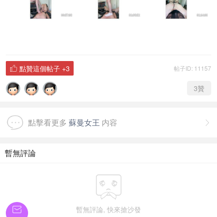
點贊這個帖子
+3
帖子ID: 11157

3
贊
點擊看更多
蘇曼女王
内容

暫無評論

暫無評論, 快來搶沙發
