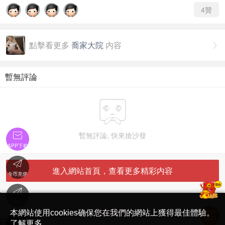
4
贊
點擊看更多
喬家大院
内容

暫無評論

暫無評論, 快來搶沙發

APP下載

進入網站首頁，查看更多精彩内容
金币充值

'
在線客服
简体中文版
本網站使用cookies确保您在我們的網站上獲得最佳體驗。

了解更多
Translate