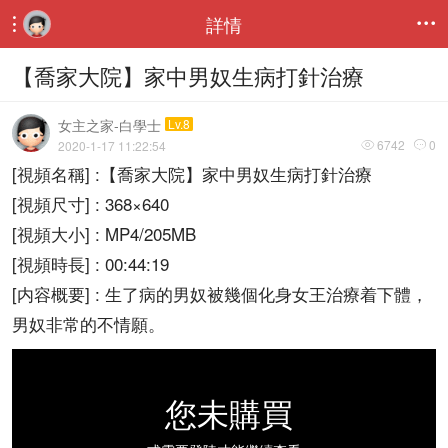
詳情


【喬家大院】家中男奴生病打針治療
女主之家-白學士
Lv.8
6742
0
2020-1-17 11:22:54


[視頻名稱] :【喬家大院】家中男奴生病打針治療
[視頻尺寸] : 368×640
[視頻大小] : MP4/205MB
[視頻時長] : 00:44:19
[内容概要] : 生了病的男奴被幾個化身女王治療着下體，
男奴非常的不情願。
您未購買